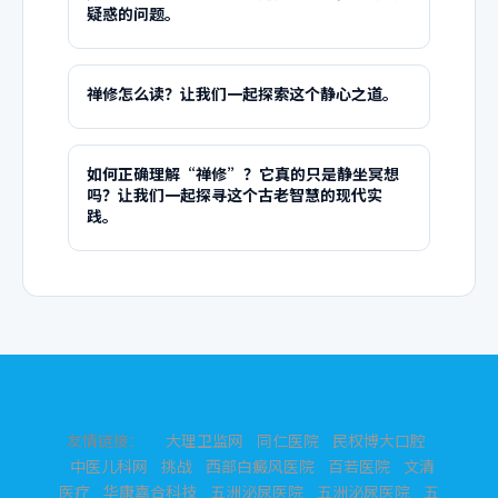
疑惑的问题。
禅修怎么读？让我们一起探索这个静心之道。
如何正确理解“禅修”？它真的只是静坐冥想
吗？让我们一起探寻这个古老智慧的现代实
践。
友情链接：
大理卫监网
同仁医院
民权博大口腔
中医儿科网
挑战
西部白癜风医院
百若医院
文清
医疗
华康嘉合科技
五洲泌尿医院
五洲泌尿医院
五