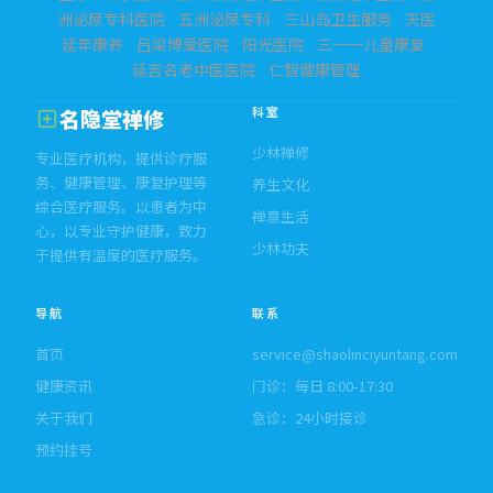
洲泌尿专科医院
五洲泌尿专科
三山岛卫生服务
天医
延年康养
吕梁博爱医院
阳光医院
三一一儿童康复
延吉名老中医医院
仁智健康管理
科室
名隐堂禅修
少林禅修
专业医疗机构，提供诊疗服
务、健康管理、康复护理等
养生文化
综合医疗服务。以患者为中
禅意生活
心，以专业守护健康，致力
少林功夫
于提供有温度的医疗服务。
导航
联系
首页
service@shaolinciyuntang.com
健康资讯
门诊：每日 8:00-17:30
关于我们
急诊：24小时接诊
预约挂号